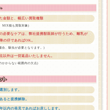
た金額と、幅広い買取種類
、MIX猫も買取対象)
の必要なケアは、弊社提携獣医師が行うため、離乳が
以降の仔であればOK。
場合、駆虫が必要となります。)
点以外は一切返品いたしません。
のかからない範囲内の欠点)
選別します。
あると提携解除。
年以内の発見であればお戻しします。