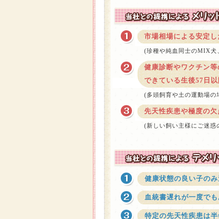
市場相場による安定し
(珍種や純血同士のMIX犬
健康診断やワクチン等
できている生後57日
(多頭飼育や土の運動場の
先天性疾患や極度の欠
(新しい飼い主様にご迷惑
健康状態の良い子のみ
血統書遅れが一度でも
特定の先天性疾患は半