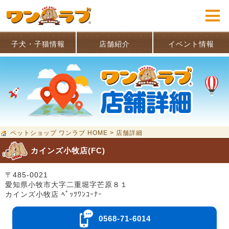
子犬・子猫情報
店舗紹介
イベント情報
ペットショップ ワンラブ HOME
>
店舗詳細
カインズ小牧店(FC)
〒485-0021
愛知県小牧市大字二重堀字芒原８１
カインズ小牧店 ﾍﾟｯﾂﾜﾝｺｰﾅｰ
0568-71-6014