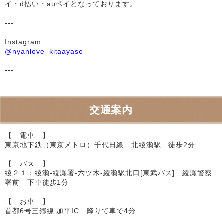
イ・d払い・auペイとなっております。
---
Instagram
@nyanlove_kitaayase
---
交通案内
【 電車 】
東京地下鉄（東京メトロ）千代田線 北綾瀬駅 徒歩2分
【 バス 】
綾２１：綾瀬-綾瀬署-六ツ木-綾瀬駅北口[東武バス] 綾瀬警察
署前 下車徒歩1分
【 お車 】
首都6号三郷線 加平IC 降りて車で4分