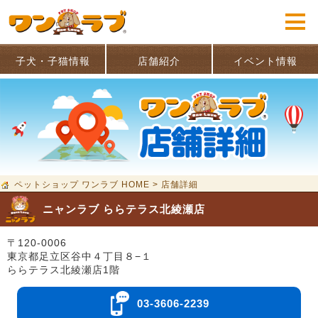
子犬・子猫情報
店舗紹介
イベント情報
ペットショップ ワンラブ HOME
>
店舗詳細
ニャンラブ ららテラス北綾瀬店
〒120-0006
東京都足立区谷中４丁目８−１
ららテラス北綾瀬店1階
03-3606-2239