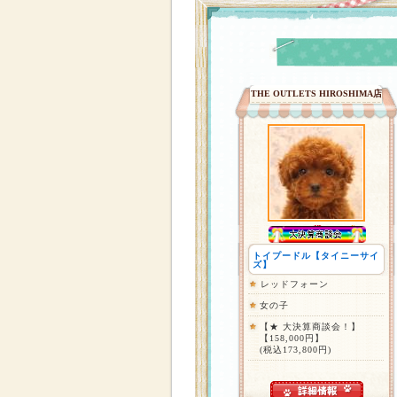
THE OUTLETS HIROSHIMA店
トイプードル【タイニーサイ
ズ】
レッドフォーン
女の子
【★ 大決算商談会！】
【158,000円】
(税込173,800円)