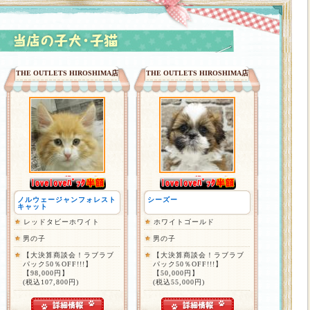
THE OUTLETS HIROSHIMA店
THE OUTLETS HIROSHIMA店
ノルウェージャンフォレスト
シーズー
キャット
レッドタビーホワイト
ホワイトゴールド
男の子
男の子
【大決算商談会！ラブラブ
【大決算商談会！ラブラブ
パック50％OFF!!!】
パック50％OFF!!!】
【98,000円】
【50,000円】
(税込107,800円)
(税込55,000円)