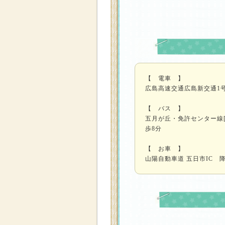
【 電車 】
広島高速交通広島新交通1
【 バス 】
五月が丘・免許センター線
歩8分
【 お車 】
山陽自動車道 五日市IC 