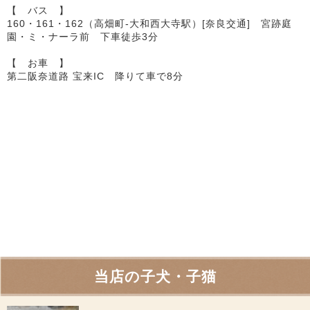
【 バス 】
160・161・162（高畑町-大和西大寺駅）[奈良交通] 宮跡庭
園・ミ・ナーラ前 下車徒歩3分
【 お車 】
第二阪奈道路 宝来IC 降りて車で8分
当店の子犬・子猫