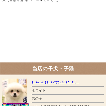
当店の子犬・子猫
ﾎﾟﾒﾍﾟｷ【ﾎﾟﾒﾗﾆｱﾝ×ﾍﾟｷﾆｰｽﾞ】
ホワイト
男の子