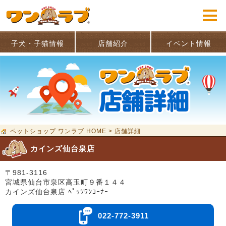
子犬・子猫情報
店舗紹介
イベント情報
ペットショップ ワンラブ HOME
>
店舗詳細
カインズ仙台泉店
〒981-3116
宮城県仙台市泉区高玉町９番１４４
カインズ仙台泉店 ﾍﾟｯﾂﾜﾝｺｰﾅｰ
022-772-3911