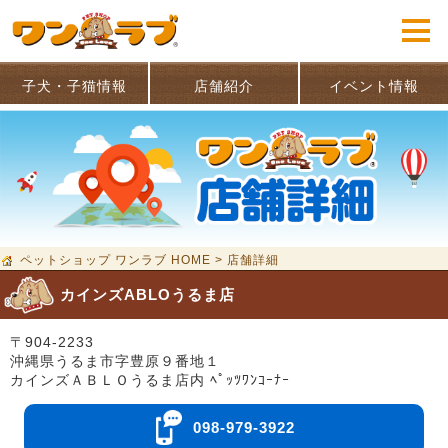
子犬・子猫情報
店舗紹介
イベント情報
ペットショップ ワンラブ HOME
>
店舗詳細
カインズABLOうるま店
〒904-2233
沖縄県うるま市字豊原９番地１
カインズＡＢＬＯうるま店内 ﾍﾟｯﾂﾜﾝｺｰﾅｰ
098-979-3922