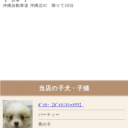
沖縄自動車道 沖縄北IC 降りて10分
当店の子犬・子猫
ﾎﾟﾒﾁｰ【ﾎﾟﾒﾗﾆｱﾝ×ﾁﾜﾜ】
パーティー
男の子