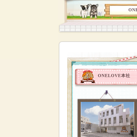
ON
ONELOVE本社