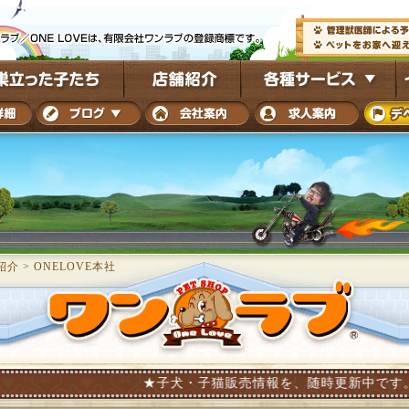
紹介
>
ONELOVE本社
★子犬・子猫販売情報を、随時更新中です。チワワ・ダ