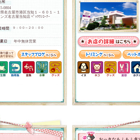
5-0804
知県名古屋市港区当知１－６０１－１
ンズ名古屋当知店 ﾍﾟｯﾂﾜﾝｺｰﾅｰ
９：００～２０：００
年中無休営業
おっきなもふもふ名