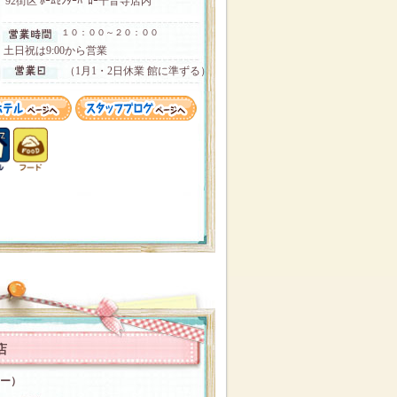
92街区 ﾎｰﾑｾﾝﾀｰﾊﾞﾛｰ千音寺店内
１０：００～２０：００
土日祝は9:00から営業
（1月1・2日休業 館に準ずる）
店
コー）