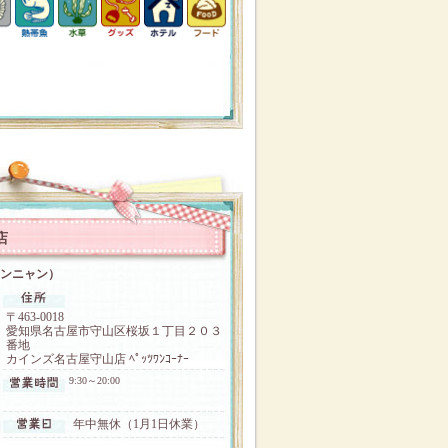
店
ニャンニャン）
〒463-0018
愛知県名古屋市守山区桜坂１丁目２０３
番地
カインズ名古屋守山店 ﾍﾟｯﾂﾜﾝｺｰﾅｰ
9:30～20:00
年中無休（1月1日休業）