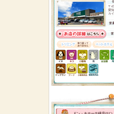
〒45
愛
カイ
ドン・キホーテ緑店(FC)