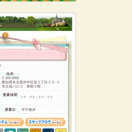
コ）
〒460-0008
愛知県名古屋市中区栄３丁目２９−１
名古屋パルコ 東館５階
１０：００～２０：００
年中無休