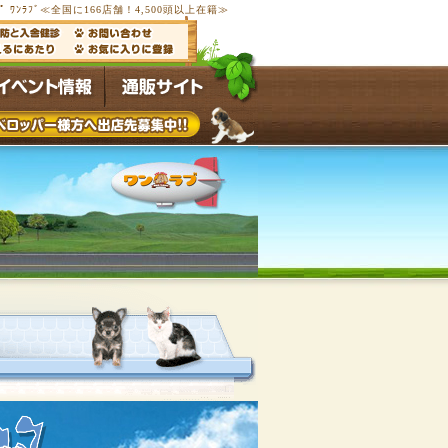
ﾟ ﾜﾝﾗﾌﾞ≪全国に166店舗！4,500頭以上在籍≫