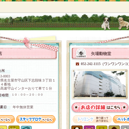
店
矢場動物堂
）
052-242-1115（ワンワンワン
3-0003
知県名古屋市守山区下志段味３丁目１
０４番地
神高速守山インターおりて車で１分
１０：００～２０：００
年中無休営業