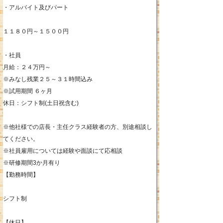
・アルバイト及びパート
１１８０円～１５００円
・社員
月給：２４万円～
※みなし残業２５～３１時間込み
※試用期間 ６ヶ月
休日：シフト制(土日祝含む)
※他社様での店長・主任クラス経験者の方、別途相談し
てください。
※社員雇用については経験や面談にて応相談
※研修期間3か月有り
【勤務時間】
シフト制
【休日】