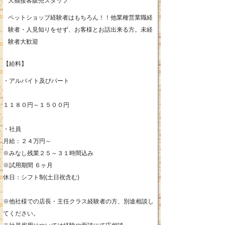
犬猫接客販売スタッフ
ペットショップ経験者はもちろん！！他業種営業職経
験者・人見知りをせず、お客様とお話出来る方。未経
験者大歓迎
【給料】
・アルバイト及びパート
１１８０円～１５００円
・社員
月給：２４万円～
※みなし残業２５～３１時間込み
※試用期間 ６ヶ月
休日：シフト制(土日祝含む)
※他社様での店長・主任クラス経験者の方、別途相談し
てください。