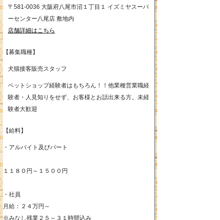
〒581-0036 大阪府八尾市沼１丁目１ イズミヤスーパ
ーセンター八尾店 敷地内
店舗詳細はこちら
【募集職種】
犬猫接客販売スタッフ
ペットショップ経験者はもちろん！！他業種営業職経
験者・人見知りをせず、お客様とお話出来る方。未経
験者大歓迎
【給料】
・アルバイト及びパート
１１８０円～１５００円
・社員
月給：２４万円～
※みなし残業２５～３１時間込み