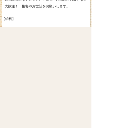
大歓迎！！接客やお世話をお願いします。
【給料】
・アルバイト及びパート
１２００円～１５００円
・社員
月給：２４万円～
※みなし残業２５～３１時間込み
※試用期間 ６ヶ月
休日：シフト制(土日祝含む)
※他社様での店長・主任クラス経験者の方、別途相談し
てください。
※社員雇用については経験や面談にて応相談
※研修期間3か月有り
【勤務時間】